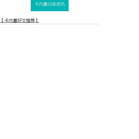
卡内基训练资讯
【卡内基好文推荐】
查看全部
最新文章