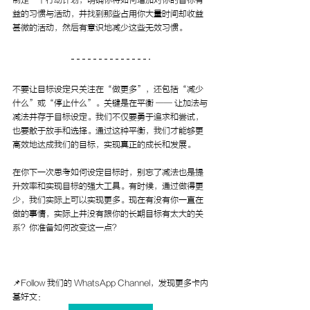
益的习惯与活动，并找到那些占用你大量时间却收益
甚微的活动，然后有意识地减少这些无效习惯。
不要让目标设定只关注在“做更多”，还包括“减少
什么”或“停止什么”。关键是在平衡 —— 让加法与
减法并存于目标设定。我们不仅要勇于追求和尝试，
也要敢于放手和选择。通过这种平衡，我们才能够更
高效地达成我们的目标，实现真正的成长和发展。
在你下一次思考如何设定目标时，别忘了减法也是提
升效率和实现目标的强大工具。有时候，通过做得更
少，我们实际上可以实现更多。现在有没有你一直在
做的事情，实际上并没有跟你的长期目标有太大的关
系？你准备如何改变这一点？
📌Follow 我们的 WhatsApp Channel，发现更多卡内
基好文：  