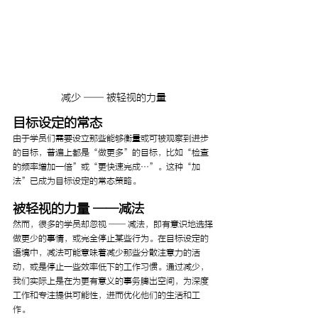
减少 —— 被轻视的力量
目标设定的常态
由于学员们需要设立那些能够衡量或可被观察到进步
的目标，普遍上都是“做更多”的目标，比如“检查
的频率增加一倍”或“更快速完成…”。这种“加
法”已成为目标设定的常态策略。
被轻视的力量 ——减法 
然而，很多的学员却忽视 —— 减法，即有意识地选择
做更少的事情，或完全停止某些行为。在目标设定的
语境中，减法可能意味着减少那些分散注意力的活
动，或是停止一些效率低下的工作习惯。通过减少，
我们实际上是在为更有意义的事务腾出空间，为深度
工作和专注提供可能性，进而优化他们的生活和工
作。