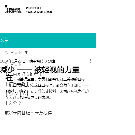
文章
All Posts
2024年2月29日
讀畢需時 3 分鐘
All Posts
减少 —— 被轻视的力量
【卡内基好文推荐】
在
卡内基课堂里，学员们都需要设立关键的目标。
【每周一智】
一般上大家在设定这些目标时，都会倾向于加法 —— 
即增加更多的行动、任务或技能，因为这被视为推动
【小卡日记】
个人进步和积极发展的表现。
卡友分享
戴尔卡内基班 - 卡友心得