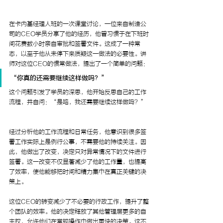
在卡内基经理人班的一次课堂讨论，一位来自制造公
司的CEO学员分享了他的经历，他曾习惯于在下班时
间花费数小时亲自审批和签署文件。这成了一种常
态，以至于他从未停下来质疑这一做法的必要性。讲
师对这位CEO的惯常做法，提出了一个简单的问题：
“你真的还需要继续这样做吗？”
这个问题引发了学员的深思，他开始反思自己的工作
流程，并自问：“是咯，我还需要继续这样做吗？”
经过分析他的工作流程和日常任务，他意识到很多签
署工作实际上是例行公事，不需要他的持续关注。因
此，他做出了改变，决定只对异常情况下的文件进行
签署。这一改变不仅显著减少了他的工作量，也提高
了效率，使他能够把时间和精力集中在真正关键的决
策上。
这位CEO的转变减少了不必要的行政工作，提升了整
个团队的效率。他的决定释放了其他管理层更多的自
主权，允许他们在常规操作中做出更快的决策。这不