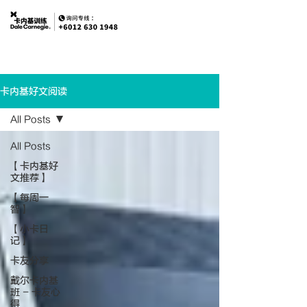
卡内基好文阅读
All Posts
All Posts
【卡内基好
文推荐】
【每周一
智】
【小卡日
记】
卡友分享
戴尔卡内基
班 - 卡友心
得